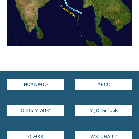
NOAA MJO
APCC
IOD BoM AUST
MJO Outlook
CIMSS
WX-CHART