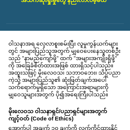
အသက်ဆုံးရှုံးမှုတွေ နည်းလာလိမ့်မယ်"
ဝါသနာအရ လေ့လာစူးစမ်းပြီး လူမှုကွန်ယက်များ
တွင် အများပြည်သူအတွက် မျှဝေပေးနေသူတစ်ဦး
သည် "နာမည်ကျော်ဖို့" ထက် "အများအကျိုးရှိဖို့"
ကို အခြေခံစိတ်ထားအဖြစ် ထားရှိသင့်ပါသည်။
အထူးသဖြင့် မိုးလေဝသ၊ သဘာဝဘေး၊ သိပ္ပံပညာ
ကဲ့သို့ အများပြည်သူ၏ ဆုံးဖြတ်ချက်အပေါ်
သက်ရောက်မှုရှိသော အကြောင်းအရာများကို
မျှဝေသူများအတွက် ပို၍အရေးကြီးပါသည်။
မိုးလေဝသ ဝါသနာရှင်/ပညာရှင်များအတွက်
ကျင့်ဝတ် (Code of Ethics)
အောက်ပါ အချက် ၁၀ ချက်ကို လက်ကိုင်ထားနိုင်