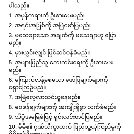
ပါသည်။
1. အမှန်တရားကို ဦးစားပေးမည်။
2. အရင်းအမြစ်ကို အမြဲဖော်ပြမည်။
3. မသေချာသော အချက်ကို မသေချာဟု ပြော
မည်။
4. မှားယွင်းလျှင် ပြင်ဆင်ဝန်ခံမည်။
5. အများပြည်သူ ဘေးကင်းရေးကို ဦးစားပေး
မည်။
6. ကြောက်လန့်စေသော ဖော်ပြချက်များကို
ရှောင်ကြဉ်မည်။
7. အမြဲလေ့လာသင်ယူနေမည်။
8. ဝေဖန်ချက်များကို အကျိုးရှိစွာ လက်ခံမည်။
9. သိပ္ပံအခြေခံဖြင့် ရှင်းလင်းတင်ပြမည်။
10. မိမိ၏ ဂုဏ်သိက္ခာထက် ပြည်သူ့ယုံကြည်မှုကို