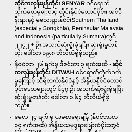
ဆိုင်ကလုန်းမုန်တိုင်း SENYAR
ဝင်ရောက်
တိုက်ခတ်မှုကြောင့် ထိုင်းနိုင်ငံတောင်ပိုင်း၊ အင်ဒို
နီးရှားနှင့် မလေးရှားနိုင်ငံ(Southern Thailand
(especially Songkhla), Peninsular Malaysia
and Indonesia (particularly Sumatra)တွင်
၂၂၇၂ + ဦး အသက်ဆုံးရှုံးခဲ့ရပြီး ဆုံးရှုံးမှုတန်
ဘိုး ဒေါ်လာ ၁၉.၈ ဘီလီယံရှိခဲ့သည်။
နိုဝင်ဘာ ၂၆ ရက်မှ ဒီဇင်ဘာ ၃ ရက်အထိ -
ဆိုင်
ကလုန်းမုန်တိုင်း DITWAH
ဝင်ရောက်တိုက်ခတ်
မှုကြောင့် သီရိလင်္ကာနိုင်ငံနှင့် အိန္ဒိယနိုင်ငံတောင်
ပိုင်းဒေသများတွင် ၆၄၇ ဦး အသက်ဆုံးရှုံးခဲ့ရပြီး
ဆုံးရှုံးမှုတန်ဘိုး ဒေါ်လာ ၁.၆၄ ဘီလီယံရှိခဲ့
သည်။
မေလ ၂၄ ရက် မှ ယခုစာရေးချိန် (နိုဝင်ဘာလ
၁၄ ရက်အထိ) အိန္ဒိယသမုဒ္ဒရာမြောက်ပိုင်းတွင်