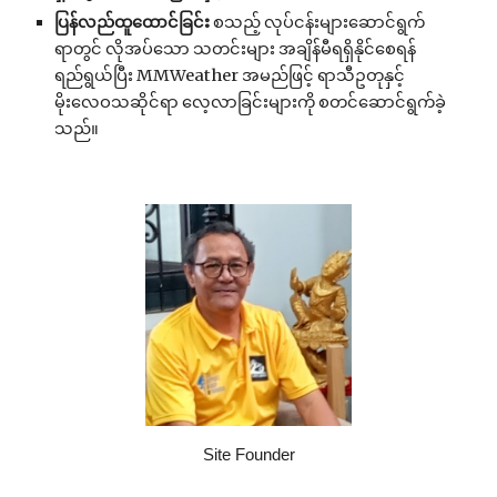
ပြန်လည်ထူထောင်ခြင်း
စသည့် လုပ်ငန်းများဆောင်ရွက်
ရာတွင် လိုအပ်သော သတင်းများ အချိန်မီရရှိနိုင်စေရန်
ရည်ရွယ်ပြီး MMWeather အမည်ဖြင့် ရာသီဥတုနှင့်
မိုးလေဝသဆိုင်ရာ လေ့လာခြင်းများကို စတင်ဆောင်ရွက်ခဲ့
သည်။
Site Founder