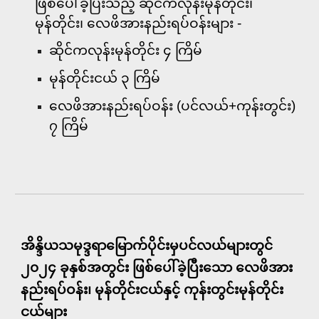
ဖြစ်ပေါ်ခဲ့ပြီးသည့် ဆိုင်ကလုန်းမုန်တိုင်း၊
မုန်တိုင်း၊ လေဖိအားနည်းရပ်ဝန်းများ -
ဆိုင်ကလုန်းမုန်တိုင်း ၄ ကြိမ်
မုန်တိုင်းငယ် ၃ ကြိမ်
လေဖိအားနည်းရပ်ဝန်း (ပင်လယ်+ကုန်းတွင်း)
၇ ကြိမ်
အိန္ဒိယသမုဒ္ဒရာမြောက်ပိုင်းမှပင်လယ်များတွင်
၂၀၂၄ ခုနှစ်အတွင်း ဖြစ်ပေါ်ခဲ့ပြီးသော လေဖိအား
နည်းရပ်ဝန်း၊ မုန်တိုင်းငယ်နှင့် ကုန်းတွင်းမုန်တိုင်း
ငယ်များ