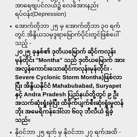
အာရေဗျပင်လယ်၌ လေဖိအားနည်း
ရပ်ဝန်း(Depression)
အောက်တိုဘာ ၂၅ မှ အောက်တိုဘာ ၃၀ ရက်
တွင် အိန္ဒိယသမုဒ္ဒရာမြောက်ပိုင်းတွင်ဖြစ်ပေါ်
သည့် -
၂၀၂၅ ခုနှစ်၏ ဒုတိယမြောက် ဆိုင်ကလုန်း
မုန်တိုင်း
"Montha" သည် ဒုတိယမြောက် အား
အလွန်ကောင်းသောဆိုင်ကလုန်းမုန်တိုင်း -
Severe Cyclonic Storm Montha)ဖြစ်လာ
ပြီး အိန္ဒိယနိုင်ငံ Mahabubabad, Suryapet
နှင့် Andra Pradesh ပြည်နယ်တို့တွင် ၉ ဦး
အသက်ဆုံးရှုံးခဲ့ပြီး ထိခိုက်ပျက်စီးဆုံးရှုံးမှုတန်
ဘိုး အမေရိကန်ဒေါ်လာ ၆၀၃ ဘီလီယံ ရှိခဲ့
သည်
။
နိုဝင်ဘာ ၂၅ ရက် မှ နိုဝင်ဘာ ၂၇ ရက်အထိ -