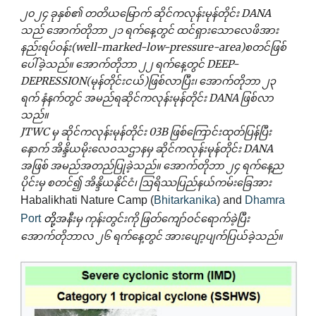
၂၀၂၄ ခုနှစ်၏
တတိယမြောက်
ဆိုင်ကလုန်းမုန်တိုင်း
DANA
သည်
အောက်တိုဘာ ၂၁
ရက်နေ့တွင် ထင်ရှားသောလေဖိအား
နည်းရပ်ဝန်း(well-marked-low-pressure-area)စတင်ဖြစ်
ပေါ်ခဲ့သည်။
အောက်တိုဘာ ၂၂
ရက်နေ့တွင် DEEP-
DEPRESSION(မုန်တိုင်းငယ်)ဖြစ်လာပြီး၊
အောက်တိုဘာ ၂၃
ရက် နံနက်တွင် အမည်ရဆိုင်ကလုန်းမုန်တိုင်း DANA ဖြစ်လာ
သည်။
JTWC မှ ဆိုင်ကလုန်းမုန်တိုင်း 0
3
B ဖြစ်ကြောင်းထုတ်ပြန်ပြီး
နောက် အိန္ဒိယမိုးလေဝသဌာနမှ ဆိုင်ကလုန်းမုန်တိုင်း
DANA
အဖြစ် အမည်အတည်ပြုခဲ့သည်။
အောက်တိုဘာ ၂၄
ရက်နေ့
ည
ပိုင်းမှ စတင်၍
အိန္ဒိယနိုင်ငံ၊
ဩရိဿပြည်နယ်ကမ်းခြေအား
Habalikhati Nature Camp (
Bhitarkanika
) and
Dhamra
Port
အနီးမှ ကုန်းတွင်းကို ဖြတ်ကျော်ဝင်ရောက်ခဲ့ပြီး
တို့
အောက်တိုဘာ
လ ၂
၆
ရက်နေ့တွင် အားပျော့ပျက်ပြယ်ခဲ့သည်။