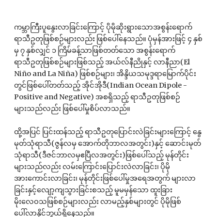
ကမ္ဘာကြီးပူနွေးလာခြင်းကြောင့် ပိုမိုဆိုးရွားသောအစွန်းရောက်
ရာသီဥတုဖြစ်စဉ်များလည်း ဖြစ်ပေါ်နေသည်။ ပုံမှန်အားဖြင့် ၄ နှစ်
မှ ၇ နှစ်လျှင် ၁ ကြိမ်ခန့်သာဖြစ်တတ်သော အစွန်းရောက်
ရာသီဥတုဖြစ်စဉ်များဖြစ်သည့် အယ်လ်နီညိုနှင့် လာနီညာ(El
Niño and La Niña) ဖြစ်စဉ်များ၊ အိန္ဒိယသမုဒ္ဒရာမြောက်ပိုင်း
တွင်ဖြစ်ပေါ်တတ်သည့် အိုင်အိုဒီ(Indian Ocean Dipole -
Positive and Negative) အစရှိသည့် ရာသီဥတုဖြစ်စဉ်
များသည်လည်း ဖြစ်ပေါ်မှုစိပ်လာသည်။
ထို့အပြင် ပြင်းထန်သည့် ရာသီဥတုပြောင်းလဲခြင်းများကြောင့် နွေ
မုတ်သုံရာသီ(ဇွန်လမှ အောက်တိုဘာလအတွင်း)နှင့် ဆောင်းမုတ်
သုံရာသီ(ဒီဇင်ဘာလမှဧပြီလအတွင်း)ဖြစ်ပေါ်သည့် မုန်တိုင်း
များသည်လည်း လမ်းကြောင်းပြောင်းလဲလာခြင်း၊ ပိုမို
အားကောင်းလာခြင်း၊ မုန်တိုင်းဖြစ်ပေါ်မှုအရေအတွက် များလာ
ခြင်းနှင့်လျော့ကျသွားခြင်းစသည့် မူမမှန်သော ထူးခြား
မိုးလေဝသဖြစ်စဉ်များလည်း လာမည့်နှစ်များတွင် ပိုမိုဖြစ်
ပေါ်လာနိုင်ဘွယ်ရှိနေသည်။