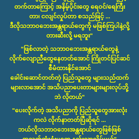
တက်တာကြောင့် အနိမ့်ပိုင်းတွေ ရေဝင်/ရေကြီး
တာ၊ ငလျင်လှုပ်တာ စသည်ဖြင့် ...
ဒီလိုသဘာဝဘေးအန္တရာယ်တွေကို မဖြစ်ကြပါနဲ့လို့
တားဆီးလို့ မရဘူး"
"ဖြစ်လာတဲ့ သဘာဝဘေးအန္တရာယ်တွေနဲ့
လိုက်လျောညီထွေနေတတ်အောင် ကြိုတင်ပြင်ဆင်
စီမံထားနိုင်အောင်
ခေါင်းဆောင်တတ်တဲ့ ပြည်သူတွေ များသည်ထက်
များလာအောင် အသိပညာပေးတာများများလုပ်ဘို့
ဘဲ လိုတယ်"
"ပေးလိုက်တဲ့ အသိပညာကို ပြည်သူတွေအားလုံး
ကလဲ လိုက်နာတတ်ပြီဆိုရင် ...
ဘယ်လိုသဘာဝဘေးအန္တရာယ်တွေဖြစ်ဖြစ်