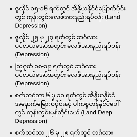
ဇူလိုင် ၁၅-၁၆ ရက်တွင် အိန္ဒိယနိုင်ငံမြောက်ပိုင်း
တွင် ကုန်းတွင်းလေဖိအားနည်းရပ်ဝန်း (Land
Depression)
ဇူလိုင် ၂၅ မှ ၂၇ ရက်တွင် ဘင်္ဂလား
ပင်လယ်အော်အတွင်း လေဖိအားနည်းရပ်ဝန်း
(Depression)
ဩဂုတ် ၁၈-၁၉ ရက်တွင် ဘင်္ဂလား
ပင်လယ်အော်အတွင်း လေဖိအားနည်းရပ်ဝန်း
(Depression)
စက်တင်ဘာ ၆ မှ ၁၁ ရက်တွင် အိန္ဒိယနိုင်ငံ
အနောက်မြောက်ပိုင်းနှင့် ပါကစ္စတန်နိုင်ငံပေါ်
တွင် ကုန်းတွင်းမုန်တိုင်းငယ် (Land Deep
Depression)
စက်တင်ဘာ ၂၆ မှ ၂၈ ရက်တွင် ဘင်္ဂလား