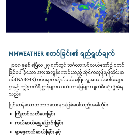
MMWEATHER စတင်ခြင်း၏ ရည်ရွယ်ချက်
၂၀၀၈ ခုနှစ် ဧပြီလ ၂၇ ရက်တွင် ဘင်္ဂလားပင်လယ်အော်၌ စတင်
ဖြစ်ပေါ်ခဲ့သော အားအလွန်ကောင်းသည့် ဆိုင်ကလုန်းမုန်တိုင်းနာ
ဂစ်(NARGIS) ဝင်ရောက်တိုက်ခတ်အပြီး လူ့အသက်ပေါင်းများ
စွာနှင့် ကျွဲနွားတိရိစ္ဆာန်များ၊ လယ်ယာမြေများ ပျက်စီးဆုံးရှုံးခဲ့ရ
သည်။
ပြင်းထန်သောသဘာဝဘေးများဖြစ်ပေါ်သည့်အခါတိုင်း -
ကြိုတင်သတိပေးခြင်း
ကယ်ဆယ်ရွှေ့ပြောင်းခြင်း
ရှာဖွေကယ်ဆယ်ခြင်း နှင့်