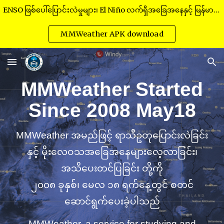
ENSO ဖြစ်ပေါ်ပြောင်းလဲမှုများ၊ El Niño လက်ရှိအခြေအနေနှင့် မြန်မာနိုင်ငံနှင့်အနီးဝန်းကျင် အရှေ့တောင်အာရှဒေသတွင်းသို့ သက်ရောက်နိုင်ခြေများ
Skip to main content
Skip to navigation
MMWeather APK download
MMWeather Started
Since 2008 May18
MMWeather အမည်ဖြင့် ရာသီဥတုပြောင်းလဲခြင်း
နှင့် မိုးလေဝသအခြေအနေများလေ့လာခြင်း၊
အသိပေး
တင်ပြ
ခြင်း တို့ကို
၂၀၀၈ ခုနှစ်၊ မေလ ၁၈ ရက်နေ့တွင် စတင်
ဆောင်ရွက်ပေးခဲ့ပါသည်
MMWeather, a service for studying and