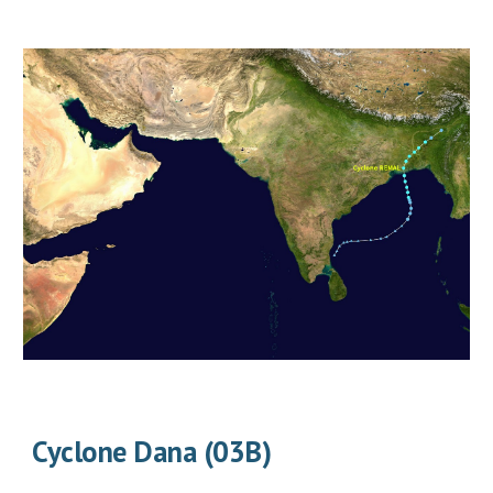
Cyclone
Dana
(0
3
B)