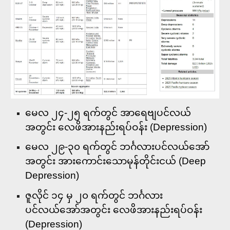
မေလ ၂၄-၂၅ ရက်တွင် အာရေဗျပင်လယ်
အတွင်း လေဖိအားနည်းရပ်ဝန်း (Depression)
မေလ ၂၉-၃၀ ရက်တွင် ဘင်္ဂလားပင်လယ်အော်
အတွင်း အားကောင်းသောမုန်တိုင်းငယ် (Deep
Depression)
ဇူလိုင် ၁၄ မှ ၂၀ ရက်တွင် ဘင်္ဂလား
ပင်လယ်အော်အတွင်း လေဖိအားနည်းရပ်ဝန်း
(Depression)