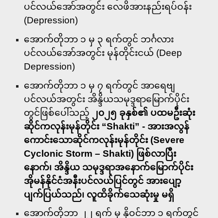
ပင်လယ်အော်အတွင်း လေဖိအားနည်းရပ်ဝန်း
(Depression)
အောက်တိုဘာ ၁ မှ ၃ ရက်တွင် ဘင်္ဂလား
ပင်လယ်အော်အတွင်း မုန်တိုင်းငယ် (Deep
Depression)
အောက်တိုဘာ ၁ မှ ၇ ရက်တွင် အာရေဗျ
ပင်လယ်အတွင်း အိန္ဒိယသမုဒ္ဒရာမြောက်ပိုင်း
တွင်ဖြစ်ပေါ်သည့်
၂၀၂၅ ခုနှစ်၏ ပထမဦးဆုံး
ဆိုင်ကလုန်းမုန်တိုင်း “Shakti” - အားအလွန်
ကောင်းသောဆိုင်ကလုန်းမုန်တိုင်း (Severe
Cyclonic Storm – Shakti) ဖြစ်လာပြီး
နောက်၊ အိန္ဒိယ သမုဒ္ဒရာအနောက်မြောက်ပိုင်း
အိုမန်နိုင်ငံအနီးပင်လယ်ပြင်တွင် အားပျော့
ပျက်ပြယ်သည်၊ လူထိခိုက်သေဆုံးမှု မရှိ
အောက်တိုဘာ ၂၂ ရက် မှ နိုဝင်ဘာ ၁ ရက်တွင်