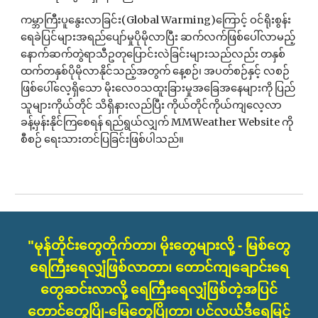
ကမ္ဘာကြီးပူနွေးလာခြင်း(Global Warming)ကြောင့် ဝင်ရိုးစွန်း
ရေခဲပြင်များအရည်ပျော်မှုပိုမိုလာပြီး ဆက်လက်ဖြစ်ပေါ်လာမည့်
နောက်ဆက်တွဲရာသီဥတုပြောင်းလဲခြင်းများသည်လည်း တနှစ်
ထက်တနှစ်ပိုမိုလာနိုင်သည့်အတွက် နေ့စဉ်၊ အပတ်စဉ်နှင့် လစဉ်
ဖြစ်ပေါ်လေ့ရှိသော မိုးလေဝသထူးခြားမှုအခြေအနေများကို ပြည်
သူများကိုယ်တိုင် သိရှိနားလည်ပြီး ကိုယ်တိုင်ကိုယ်ကျလေ့လာ
ခန့်မှန်းနိုင်ကြစေရန် ရည်ရွယ်လျှက် MMWeather Website ကို
စီစဉ် ရေးသားတင်ပြခြင်းဖြစ်ပါသည်။
"မုန်တိုင်းတွေတိုက်တာ၊ မိုးတွေများလို့ - မြစ်တွေ
ရေကြီးရေလျှံဖြစ်လာတာ၊ တောင်ကျချောင်းရေ
တွေဆင်းလာလို့ ရေကြီးရေလျှံဖြစ်တဲ့အပြင်
တောင်တွေပြို-မြေတွေပြိုတာ၊ ပင်လယ်ဒီရေမြင့်