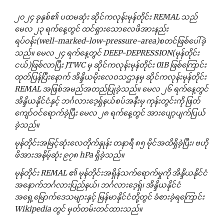
၂၀၂၄ ခုနှစ်၏ ပထမဆုံး ဆိုင်ကလုန်းမုန်တိုင်း REMAL သည်
မေလ ၂၃ ရက်နေ့တွင် ထင်ရှားသောလေဖိအားနည်း
ရပ်ဝန်း(well-marked-low-pressure-area)စတင်ဖြစ်ပေါ်ခဲ့
သည်။ မေလ ၂၄ ရက်နေ့တွင် DEEP-DEPRESSION(မုန်တိုင်း
ငယ်)ဖြစ်လာပြီး JTWC မှ ဆိုင်ကလုန်းမုန်တိုင်း 01B ဖြစ်ကြောင်း
ထုတ်ပြန်ပြီးနောက် အိန္ဒိယမိုးလေဝသဌာနမှ ဆိုင်ကလုန်းမုန်တိုင်း
REMAL အဖြစ်အမည်အတည်ပြုခဲ့သည်။ မေလ ၂၆ ရက်နေ့တွင်
အိန္ဒိယနိုင်ငံနှင့် ဘင်္ဂလားဒေ့ရှ်နယ်စပ်အနီးမှ ကုန်းတွင်းကို ဖြတ်
ကျော်ဝင်ရောက်ခဲ့ပြီး မေလ ၂၈ ရက်နေ့တွင် အားပျော့ပျက်ပြယ်
ခဲ့သည်။
မုန်တိုင်းအမြင့်ဆုံးလေတိုက်နှုန်း တနာရီ ၈၅ မိုင်အထိရှိခဲ့ပြီး၊ ဗဟို
ဖိအားအနိမ့်ဆုံး ၉၇၈ hPa ရှိခဲ့သည်။
မုန်တိုင်း REMAL ၏ မုန်တိုင်းအရှိန်သက်ရောက်မှုကို အိန္ဒိယနိုင်ငံ
အနောက်ဘင်္ဂလားပြည်နယ်၊ ဘင်္ဂလားဒေ့ရှ်၊ အိန္ဒိယနိုင်ငံ
အရှေ့မြောက်ဒေသများနှင့် မြန်မာနိုင်ငံတို့တွင် ခံစားခဲ့ရကြောင်း
Wikipedia တွင် မှတ်တမ်းတင်ထားသည်။