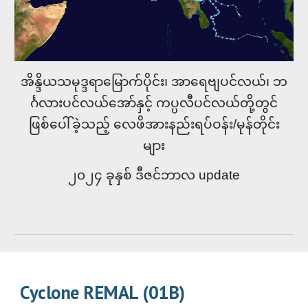
အိန္ဒိယသမုဒ္ဒရာမြောက်ပိုင်း၊ အာရေဗျပင်လယ်၊ ဘ
င်္ဂလားပင်လယ်အော်နှင့် ကပ္ပလီပင်လယ်တို့တွင်
ဖြစ်ပေါ်ခဲ့သည့် လေဖိအားနည်းရပ်ဝန်း/မုန်တိုင်း
များ
၂၀၂၄ ခုနှစ် ဒီဇင်ဘာလ update
Cyclone REMAL (01B)