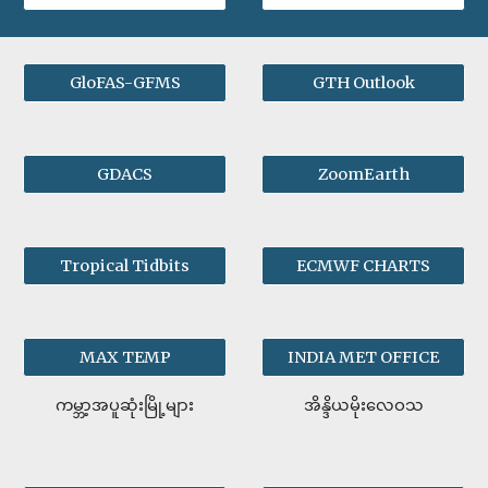
GloFAS-GFMS
GTH Outlook
GDACS
ZoomEarth
Tropical Tidbits
ECMWF CHARTS
MAX TEMP
INDIA MET OFFICE
ကမ္ဘာ့အပူဆုံးမြို့များ
အိန္ဒိယမိုးလေဝသ