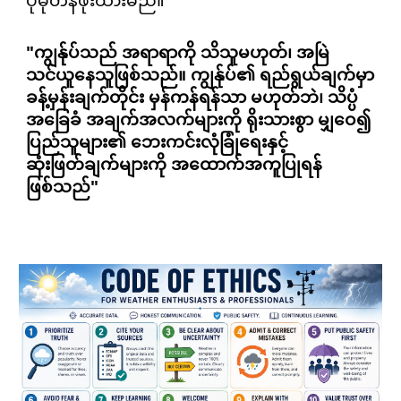
ပိုမိုတန်ဖိုးထားမည်။
"ကျွန်ုပ်သည် အရာရာကို သိသူမဟုတ်၊ အမြဲ
သင်ယူနေသူဖြစ်သည်။ ကျွန်ုပ်၏ ရည်ရွယ်ချက်မှာ
ခန့်မှန်းချက်တိုင်း မှန်ကန်ရန်သာ မဟုတ်ဘဲ၊ သိပ္ပံ
အခြေခံ အချက်အလက်များကို ရိုးသားစွာ မျှဝေ၍
ပြည်သူများ၏ ဘေးကင်းလုံခြုံရေးနှင့်
ဆုံးဖြတ်ချက်များကို အထောက်အကူပြုရန်
ဖြစ်သည်"